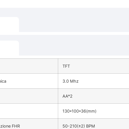
TFT
nica
3.0 Mhz
AA*2
130*100*36(mm)
razione FHR
50-210(±2) BPM