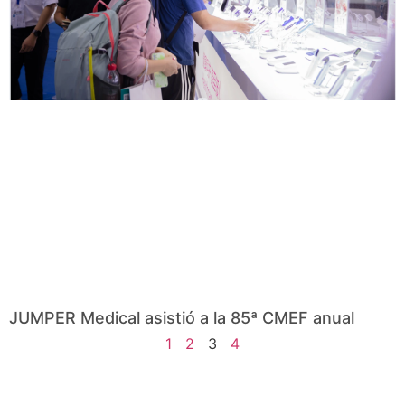
JUMPER Medical asistió a la 85ª CMEF anual
1
2
3
4