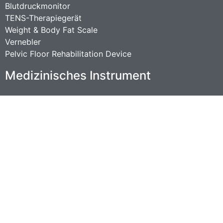
Blutdruckmonitor
TENS-Therapiegerät
Weight & Body Fat Scale
Vernebler
Pelvic Floor Rehabilitation Device
Medizinisches Instrument
Desktop-Fetal-Doppler
Fetaler Monitor
Patientenmonitor
Gesellschaft
Über uns
Nachrichten
Kontaktiere uns